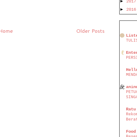
►
201
►
201
Home
Older Posts
List
TULI
Ente
PERS
Hell
MEND
anin
PETU
SING
Ratu
Reko
Bera
Food
Rese