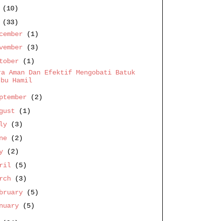
9
(10)
8
(33)
cember
(1)
vember
(3)
ctober
(1)
ra Aman Dan Efektif Mengobati Batuk
Ibu Hamil
ptember
(2)
ugust
(1)
uly
(3)
une
(2)
ay
(2)
pril
(5)
arch
(3)
bruary
(5)
anuary
(5)