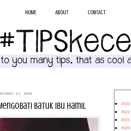
HOME
ABOUT
CONTACT
October 17, 2018
Mengobati Batuk Ibu Hamil
►
202
►
202
►
202
►
202