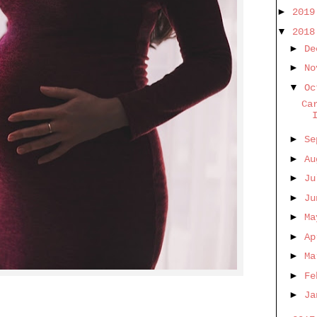
►
201
▼
201
►
De
►
No
▼
O
Ca
►
Se
►
A
►
J
►
J
►
M
►
A
►
M
►
Fe
►
J