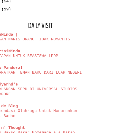
7
(94)
6
(19)
DAILY VISIT
eNinda |
SAN MANIS ORANG TIDAK ROMANTIS
rtaiNinda
IAPAN UNTUK BEASISWA LPDP
o Pandora!
APATKAN TEMAN BARU DARI LUAR NEGERI
dyarhd's
ALANGAN SERU DI UNIVERSAL STUDIOS
APORE
 de Blog
mendasi Olahraga Untuk Menurunkan
t Badan
 n' Thought
p Bakso Bakar Homemade ala Bakso