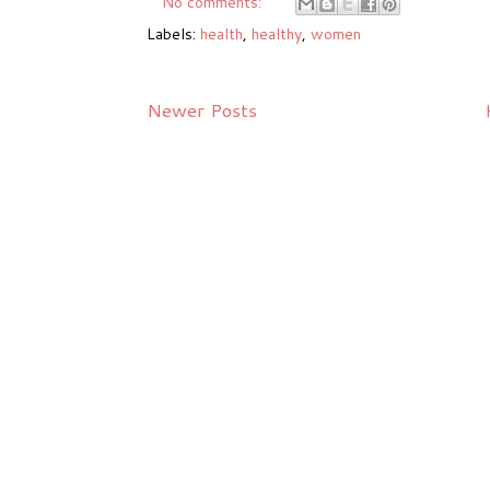
No comments:
Labels:
health
,
healthy
,
women
Newer Posts