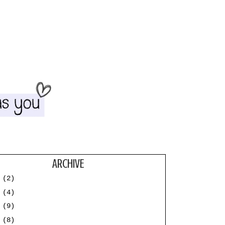
ARCHIVE
3
(2)
2
(4)
1
(9)
0
(8)